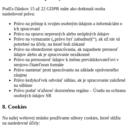
Podľa článkov 15 až 22 GDPR máte ako dotknutá osoba
nasledovné práva:
Právo na prístup k svojim osobným údajom a informáciám o
ich spracovaní
Právo na opravu nepresných alebo neúplných údajov
Právo na vymazanie („právo byť zabudnutý“), ak už nie sú
potrebné na účely, na ktoré boli získané
Právo na obmedzenie spracúvania, ak napadnete presnosť
údajov alebo ak je spracovanie nezákonné
Právo na prenosnosť údajov k inému prevádzkovateľovi v
strojovo čitateľnom formáte
Právo namietať proti spracúvaniu na základe oprávneného
záujmu
Právo kedykoľvek odvolať súhlas, ak je spracovanie založené
na súhlase
Právo podať sťažnosť dozornému orgánu – Úradu na ochranu
osobných údajov SR
8. Cookies
Na našej webovej stránke používame súbory cookies, ktoré slúžia
na nasledovné účely: