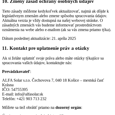
10. Zmeny zásad ochrany osobných údajov
Tieto zásady môžeme kedykoľvek aktualizovať, najmä ak dôjde k
legislatívnym zmenám alebo zmene spôsobu spracovania údajov.
Aktuálna verzia je vždy dostupná na našej webovej stránke. O
zásadných zmenách vás budeme informovať prostredníctvom
oznámenia na webe alebo e-mailom (ak sa vás zmena priamo týka).
Dátum poslednej aktualizácie: 21. apríla 2025
11. Kontakt pre uplatnenie práv a otázky
Ak si želáte uplatniť svoje práva alebo máte otázky týkajúce sa
spracovania vašich údajov, kontaktujte nás:
Prevádzkovateľ
:
ALFA Solar s.r.o. Čechovova 7, 040 18 Košice – mestská časť
Krásna
IČO: 54755395
E-mail: info@alfasolar.sk
Telefón: +421 903 713 232
Môžete sa tiež obrátiť priamo na
dozorný orgán
: