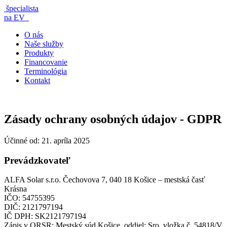
špecialista
na EV
O nás
Naše služby
Produkty
Financovanie
Terminológia
Kontakt
Zásady ochrany osobných údajov - GDPR
Účinné od: 21. apríla 2025
Prevádzkovateľ
ALFA Solar s.r.o. Čechovova 7, 040 18 Košice – mestská časť
Krásna
IČO: 54755395
DIČ: 2121797194
IČ DPH: SK2121797194
Zápis v ORSR: Mestský súd Košice, oddiel: Sro, vložka č. 54818/V