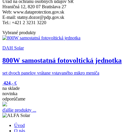
Úrad na ochranu osobných údajov SR
Hraničná 12, 820 07 Bratislava 27
Web: www.dataprotection.gov.sk
E-mail: statny.dozor@pdp.gov.sk
Tel.: +421 2 3231 3220
Vybrané produkty
DAH Solar
800W samostatná fotovoltická jednotka
set dvoch panelov vrátane vstavaného mikro meniča
424
,-
€
na sklade
novinka
odporúčame
ďalšie produkty ...
Úvod
O nás