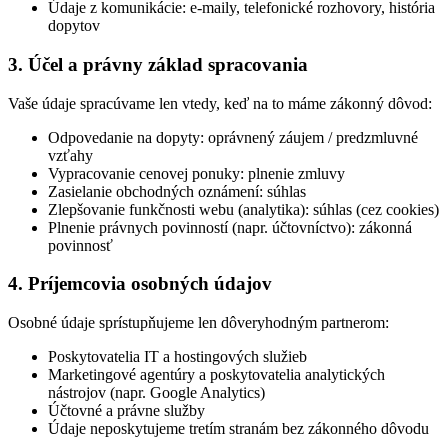
Údaje z komunikácie: e-maily, telefonické rozhovory, história
dopytov
3. Účel a právny základ spracovania
Vaše údaje spracúvame len vtedy, keď na to máme zákonný dôvod:
Odpovedanie na dopyty: oprávnený záujem / predzmluvné
vzťahy
Vypracovanie cenovej ponuky: plnenie zmluvy
Zasielanie obchodných oznámení: súhlas
Zlepšovanie funkčnosti webu (analytika): súhlas (cez cookies)
Plnenie právnych povinností (napr. účtovníctvo): zákonná
povinnosť
4. Príjemcovia osobných údajov
Osobné údaje sprístupňujeme len dôveryhodným partnerom:
Poskytovatelia IT a hostingových služieb
Marketingové agentúry a poskytovatelia analytických
nástrojov (napr. Google Analytics)
Účtovné a právne služby
Údaje neposkytujeme tretím stranám bez zákonného dôvodu